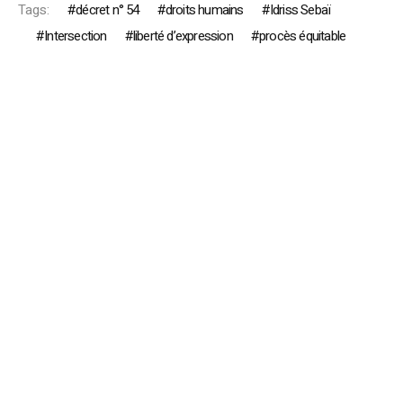
Tags:
décret n° 54
droits humains
Idriss Sebaï
Intersection
liberté d’expression
procès équitable