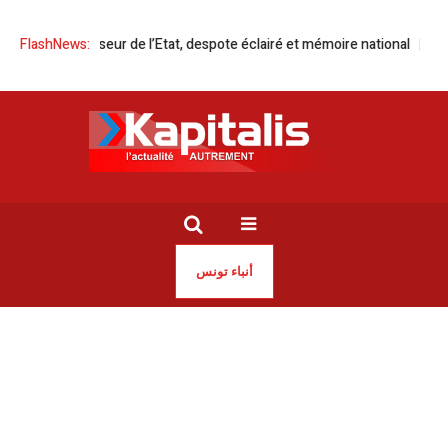
iba | Bâtisseur de l’Etat, despote éclairé et mémoire national
FlashNews:
Tunisie 
أنباء تونس