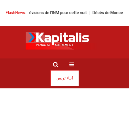
e | Les prévisions de l’INM pour cette nuit
FlashNews:
Décès de Moncef Hergli, a
أنباء تونس