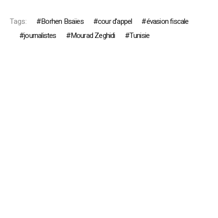
Tags:
Borhen Bsaïes
cour d'appel
évasion fiscale
journalistes
Mourad Zeghidi
Tunisie