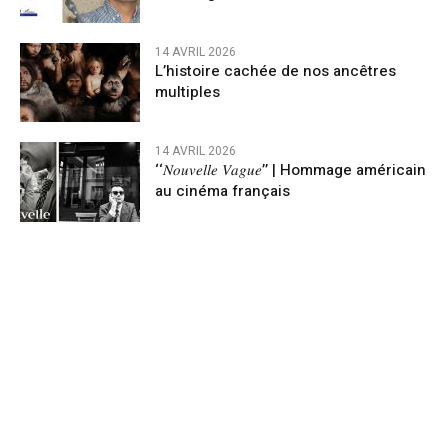
14 AVRIL 2026
L’histoire cachée de nos ancêtres
multiples
14 AVRIL 2026
‘‘𝑁𝑜𝑢𝑣𝑒𝑙𝑙𝑒 𝑉𝑎𝑔𝑢𝑒’’ | Hommage américain
au cinéma français