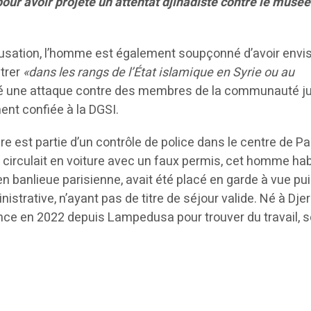
 pour avoir projeté un attentat djihadiste contre le musée
cusation, l’homme est également soupçonné d’avoir envi
ntrer
«dans les rangs de l’État islamique en Syrie ou au
eté une attaque contre des membres de la communauté ju
nt confiée à la DGSI.
faire est partie d’un contrôle de police dans le centre de Pa
’il circulait en voiture avec un faux permis, cet homme ha
 banlieue parisienne, avait été placé en garde à vue pu
istrative, n’ayant pas de titre de séjour valide. Né à Dje
rance en 2022 depuis Lampedusa pour trouver du travail, s