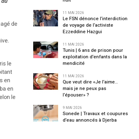
nuit
 du
11 MAI 2026
Le FSN dénonce l’interdiction
sagé de
de voyage de l’activiste
Ezzeddine Hazgui
ive.
11 MAI 2026
Tunis | 6 ans de prison pour
exploitation d’enfants dans la
ris le
mendicité
bitant
11 MAI 2026
is en
Que veut dire «Je l’aime…
rba en
mais je ne peux pas
l’épouser» ?
elon le
9 MAI 2026
Sonede | Travaux et coupures
d’eau annoncés à Djerba