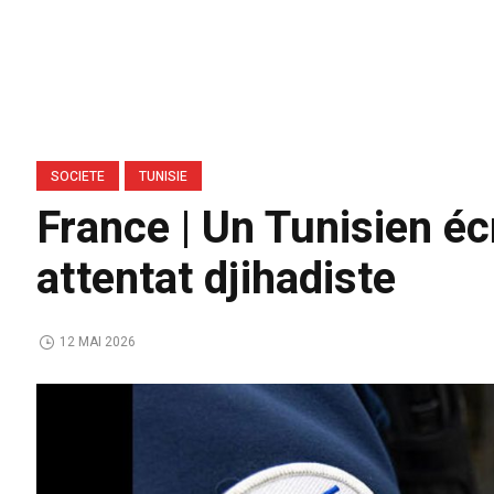
SOCIETE
TUNISIE
France | Un Tunisien éc
attentat djihadiste
12 MAI 2026