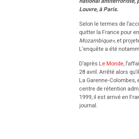
national antiterroriste,
Louvre, à Paris.
Selon le termes de l’ac
quitter la France pour e
Mozambique»
, et proj
L’enquête a été notamme
D’après
Le Monde
, l’af
28 avril. Arrêté alors qu
La Garenne-Colombes, en
centre de rétention admin
1999, il est arrivé en F
journal.