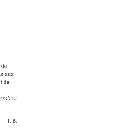
 de
ur ses
t de
bombe»
,
I. B.