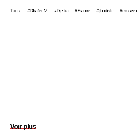
Tags:
Dhafer M.
Djerba
France
jihadiste
musée d
Voir plus