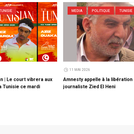
TUNISIE
MEDIA
POLITIQUE
TUNISIE
11 MAI 2026
n | Le court vibrera aux
Amnesty appelle à la libération
a Tunisie ce mardi
journaliste Zied El Heni