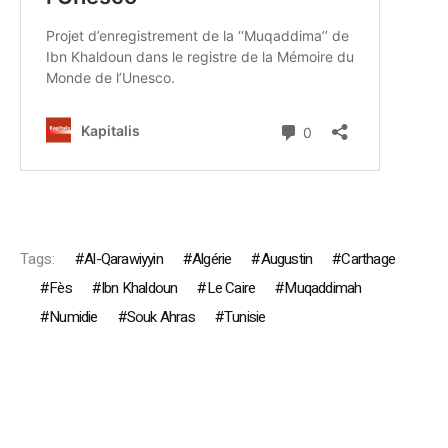
Tags:
Al-Qarawiyyin
Algérie
Augustin
Carthage
Fès
Ibn Khaldoun
Le Caire
Muqaddimah
Numidie
Souk Ahras
Tunisie