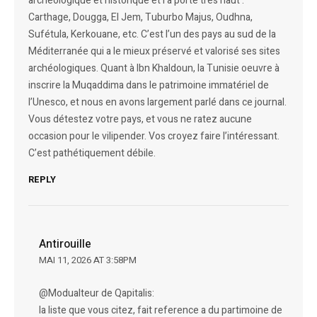
archéologique et historique et l’a porté très haut :
Carthage, Dougga, El Jem, Tuburbo Majus, Oudhna,
Sufétula, Kerkouane, etc. C’est l’un des pays au sud de la
Méditerranée qui a le mieux préservé et valorisé ses sites
archéologiques. Quant à Ibn Khaldoun, la Tunisie oeuvre à
inscrire la Muqaddima dans le patrimoine immatériel de
l’Unesco, et nous en avons largement parlé dans ce journal.
Vous détestez votre pays, et vous ne ratez aucune
occasion pour le vilipender. Vos croyez faire l’intéressant.
C’est pathétiquement débile.
REPLY
Antirouille
MAI 11, 2026 AT 3:58PM
@Modualteur de Qapitalis:
la liste que vous citez, fait reference a du partimoine de