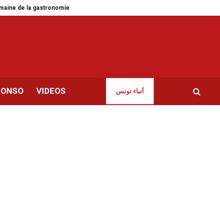
astronomie espagnole à Tunis
La Tunisie à la traîne de nombreux pays afri
CONSO
VIDEOS
أنباء تونس