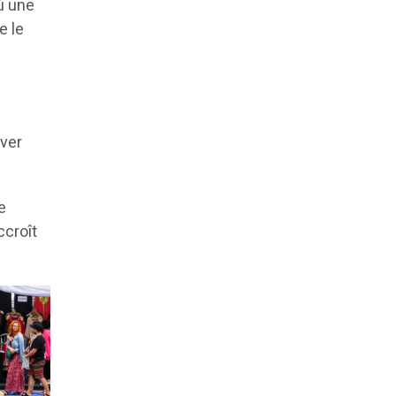
où une
e le
iver
e
ccroît