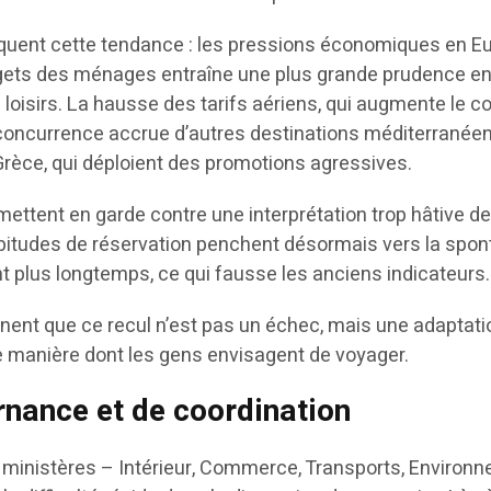
iquent cette tendance : les pressions économiques en E
dgets des ménages entraîne une plus grande prudence e
oisirs. La hausse des tarifs aériens, qui augmente le c
 concurrence accrue d’autres destinations méditerranée
rèce, qui déploient des promotions agressives.
mettent en garde contre une interprétation trop hâtive d
abitudes de réservation penchent désormais vers la spon
t plus longtemps, ce qui fausse les anciens indicateurs.
nent que ce recul n’est pas un échec, mais une adaptati
e manière dont les gens envisagent de voyager.
rnance et de coordination
s ministères – Intérieur, Commerce, Transports, Environ