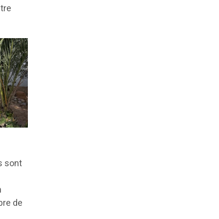
tre
s sont
n
bre de