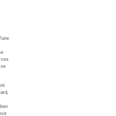
d’une
se
rces
 se
ent
ard,
Bien
nce