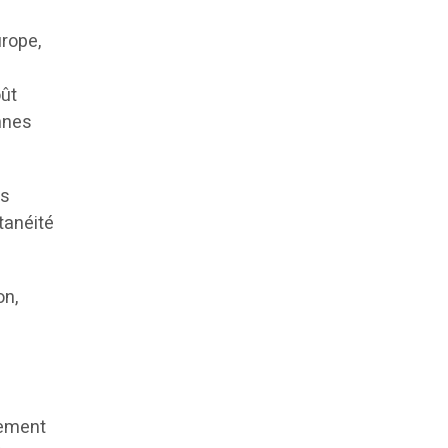
urope,
n
oût
nnes
es
tanéité
on,
nement