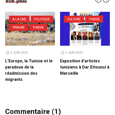
Voir plus
A LA UNE
POLITIQUE
CULTURE
TUNISIE
TRIBUNE
TUNISIE
2 JUIN 2026
2 JUIN 2026
L’Europe, la Tunisie et le
Exposition d’artistes
paradoxe de la
tunisiens à Dar Ettounsi à
réadmission des
Marseille
migrants
Commentaire (1)