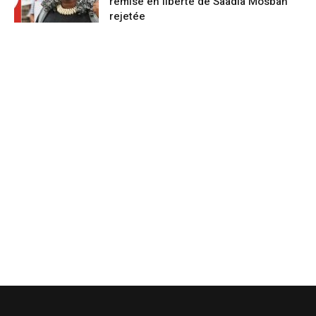
remise en liberté de Saadia Mosbah
rejetée