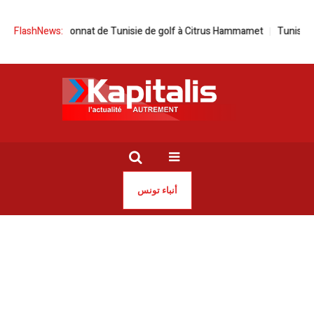
du championnat de Tunisie de golf à Citrus Hammamet
FlashNews:
Tunisie | Coopé
أنباء تونس