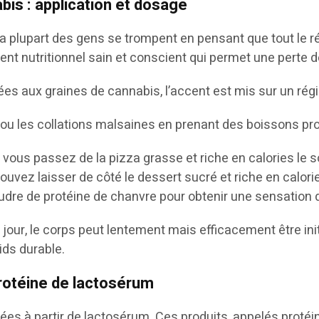
bis : application et dosage
 la plupart des gens se trompent en pensant que tout le 
ement nutritionnel sain et conscient qui permet une perte 
ées aux graines de cannabis, l’accent est mis sur un ré
s ou les collations malsaines en prenant des boissons pr
s vous passez de la pizza grasse et riche en calories le s
uvez laisser de côté le dessert sucré et riche en calori
oudre de protéine de chanvre pour obtenir une sensation d
our, le corps peut lentement mais efficacement être init
ids durable.
rotéine de lactosérum
s à partir de lactosérum. Ces produits, appelés protéine