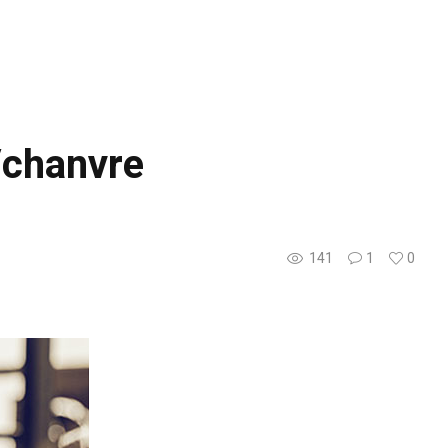
/chanvre
141
1
0