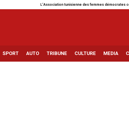
L’Association tunisienne des femmes démocrates célèbre 37 an
SPORT
AUTO
TRIBUNE
CULTURE
MEDIA