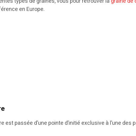
entes types de graines, vous pour retrouver la
graine de
éférence en Europe.
re
e est passée d’une pointe d’initié exclusive à l’une des