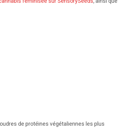
 cannabis féminisée sur SensorySeeds
, ainsi que
 poudres de protéines végétaliennes les plus