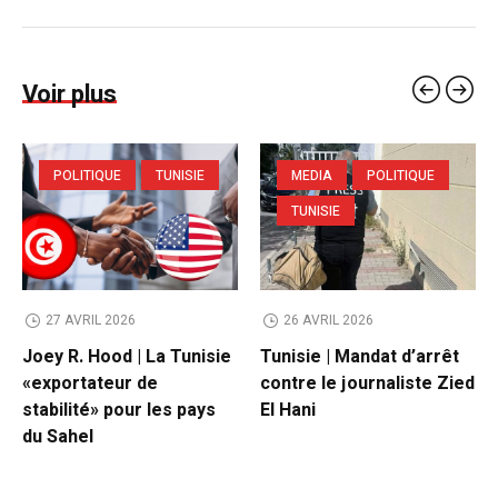
Voir plus
POLITIQUE
TUNISIE
MEDIA
POLITIQUE
TUNISIE
27 AVRIL 2026
26 AVRIL 2026
Joey R. Hood | La Tunisie
Tunisie | Mandat d’arrêt
«exportateur de
contre le journaliste Zied
stabilité» pour les pays
El Hani
du Sahel