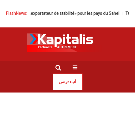
 Tunisie «exportateur de stabilité» pour les pays du Sahel
FlashNews:
Tunisie | Ma
أنباء تونس