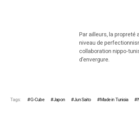
Par ailleurs, la propret
niveau de perfectionnis
collaboration nippo-tuni
d’envergure.
Tags:
G-Cube
Japon
Jun Saito
Made in Tunisia