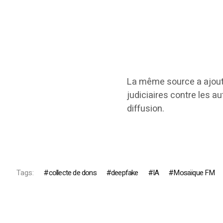
La même source a ajouté
judiciaires contre les a
diffusion.
Tags:
collecte de dons
deepfake
IA
Mosaïque FM