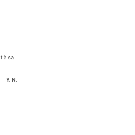
t à sa
Y. N.