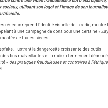
rde contre une vidéo frauduleuse à but d’escroquerie,
x sociaux, utilisant son logoi et l’image de son journalist
rtificielle.
les réseaux reprend l’identité visuelle de la radio, montre 
appelant à une campagne de dons pour une certaine « Za
 montée de toutes pièces.
epfake, illustrant la dangerosité croissante des outils
des fins malveillantes et la radio a fermement dénoncé
ité «
des pratiques frauduleuses et contraires à l’éthiqu
M.