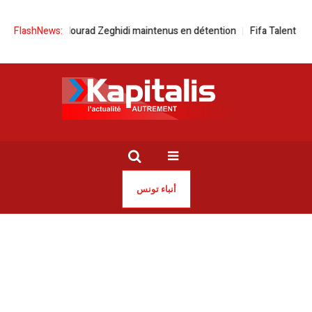
ssais et Mourad Zeghidi maintenus en détention
FlashNews:
Fifa Talent Academy 
أنباء تونس