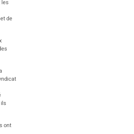
 les
 et de
x
 des
a
Syndicat
é
ils
s ont