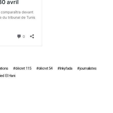
tions
décret 115
décret 54
Inkyfada
journalistes
ied El Hani