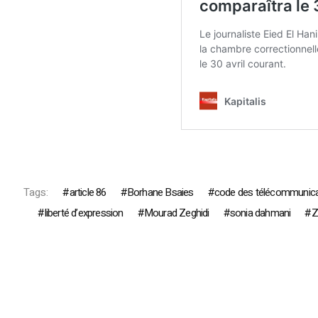
Tags:
article 86
Borhane Bsaies
code des télécommunica
liberté d’expression
Mourad Zeghidi
sonia dahmani
Z