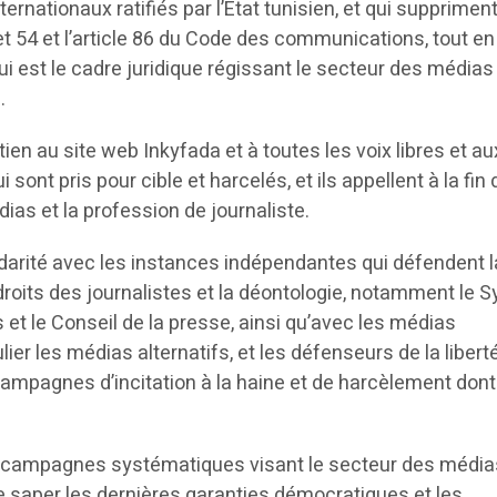
ternationaux ratifiés par l’État tunisien, et qui suppriment
t 54 et l’article 86 du Code des communications, tout en
qui est le cadre juridique régissant le secteur des médias
.
tien au site web Inkyfada et à toutes les voix libres et au
ont pris pour cible et harcelés, et ils appellent à la fin
as et la profession de journaliste.
lidarité avec les instances indépendantes qui défendent l
s droits des journalistes et la déontologie, notamment le 
s et le Conseil de la presse, ainsi qu’avec les médias
ier les médias alternatifs, et les défenseurs de la libert
ampagnes d’incitation à la haine et de harcèlement dont 
es campagnes systématiques visant le secteur des média
de saper les dernières garanties démocratiques et les