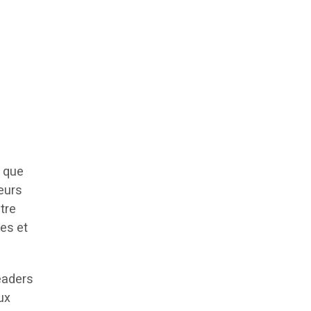
i que
leurs
tre
tes et
leaders
ux