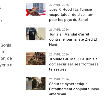
27 AVRIL 2026
s
Joey R. Hood | La Tunisie
e
«exportateur de stabilité»
pour les pays du Sahel
ux
26 AVRIL 2026
Tunisie | Mandat d’arrêt
contre le journaliste Zied El
Hani
 Sonia
ite
26 AVRIL 2026
ion, ce
Troubles au Mali | La Tunisie
doit sécuriser ses frontières
oyens à
terrestres !
26 AVRIL 2026
Sécurité cybernétique |
Entraînement conjoint tuniso-
américain