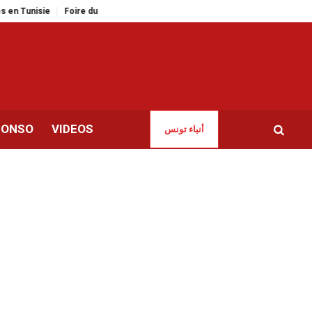
sie
Foire du livre de Tunis | Articles interdits et sanctions pour les contr
CONSO
VIDEOS
أنباء تونس