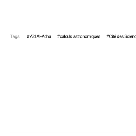
Tags:
Aïd Al-Adha
calculs astronomiques
Cité des Scien