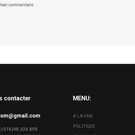
chain commentaire.
s contacter
MENU:
s.com@gmail.com
A LA UNE
POLITIQUE
: (+216)98.324.899