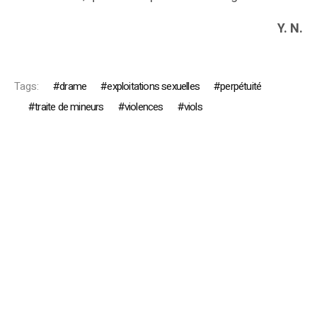
Y. N.
Tags:
drame
exploitations sexuelles
perpétuité
traite de mineurs
violences
viols