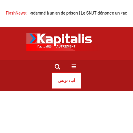
 El Heni condamné à un an de prison | Le SNJT dénonce un «acharnement
FlashNews:
أنباء تونس