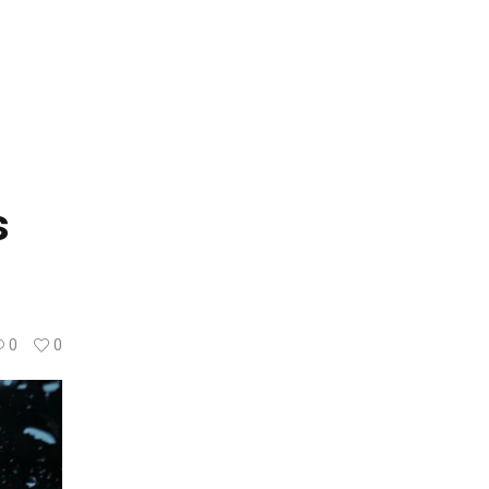
s
0
0