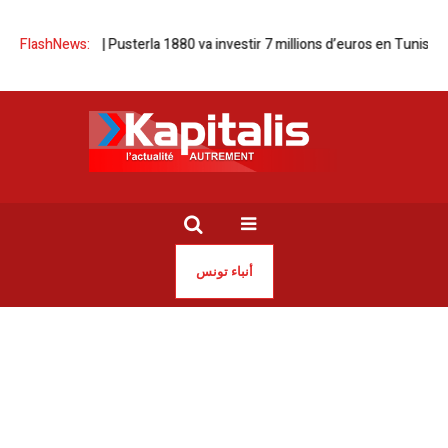
ge de luxe | Pusterla 1880 va investir 7 millions d’euros en Tunisie
FlashNews:
Co
أنباء تونس