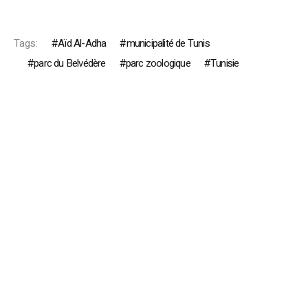
Tags:
Aïd Al-Adha
municipalité de Tunis
parc du Belvédère
parc zoologique
Tunisie