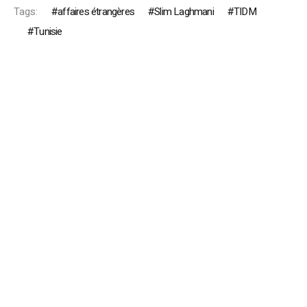
Tags:
affaires étrangères
Slim Laghmani
TIDM
Tunisie