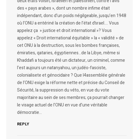
deux états voisin, israélien et palestinien, contre l’avis
des « pays arabes », dont un nombre infime était
indépendant, donc d’un poids négilgeable, jusqu’en 1948
où l’ONU a entériné la création de l’état d’srael…. Vous
appelez ça » justice et droit international »? Vous
appelez « Droit international équitable » la « validité » de
cet ONU à la destruction, sous les bombes françaises,
émiraties, qataries, égyptiennes…de la Libye, même si
Khaddafi a toujours été un dictateur, un criminel, comme
l’est aujours un natanyahou, un judéo-fasciste,
colonialisete et génocidaire ? Que l4assemblée générale
de l’ONU exige la réforme nette et précise du Conseil de
Sécurité, la suppression du véto, en vue du vote
majoritaire au sein de ses membres; ça pourrait changer
le visage actuel de l’ONU en vue d’une véritable
démocratie…
REPLY