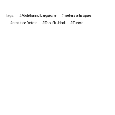
Tags:
Abdelhamid Larguèche
métiers artistiques
statut de l’artiste
Taoufik Jebali
Tunisie