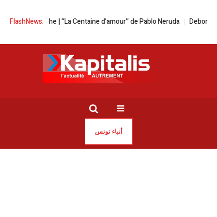
du dimanche | ‘‘La Centaine d’amour’’ de Pablo Neruda
FlashNews:
Deborah Chris
أنباء تونس