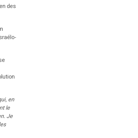
ien des
on
israélo-
yse
olution
ui, en
nt le
en. Je
les