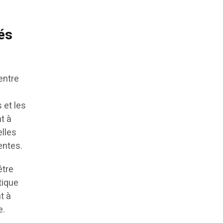
és
entre
 et les
t à
elles
rentes.
être
tique
t à
e.