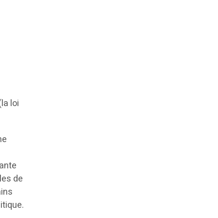
la loi
me
xante
les de
ains
itique.