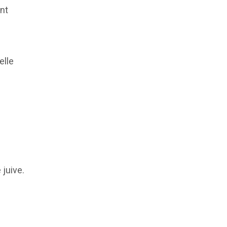
ent
elle
 juive.