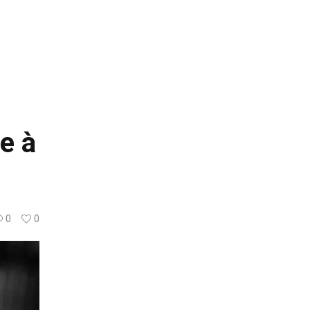
e à
0
0