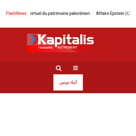
n musée virtuel du patrimoine palestinien
FlashNews:
Affaire Epstein | L’enquête 
أنباء تونس