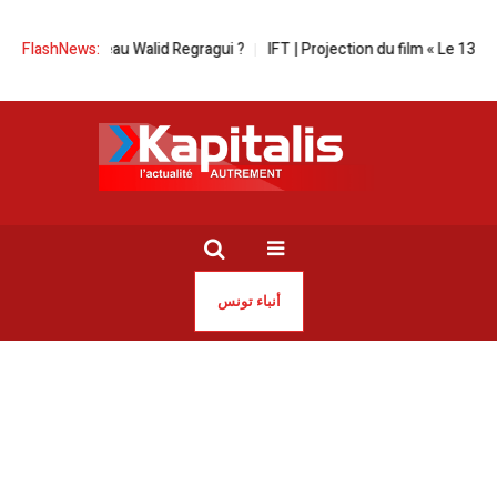
 nouveau Walid Regragui ?
FlashNews:
IFT | Projection du film « Le 13e Round »
أنباء تونس