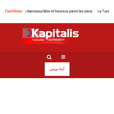
a | Rayen Hamzaoui libre et heureux parmi les siens
FlashNews:
La Tunisie compt
أنباء تونس