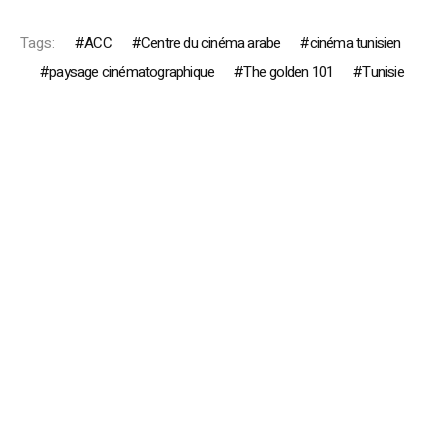
Tags:
ACC
Centre du cinéma arabe
cinéma tunisien
paysage cinématographique
The golden 101
Tunisie