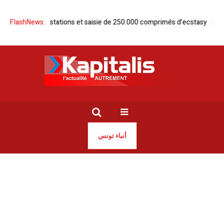
r | 12 arrestations et saisie de 250.000 comprimés d’ecstasy
FlashNews:
Météo |
أنباء تونس