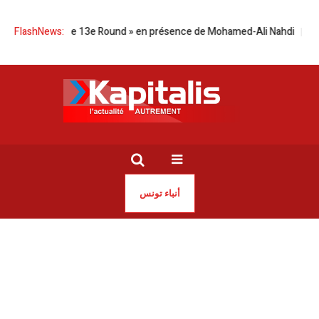
on du film « Le 13e Round » en présence de Mohamed-Ali Nahdi
FlashNews:
Tunisie
أنباء تونس