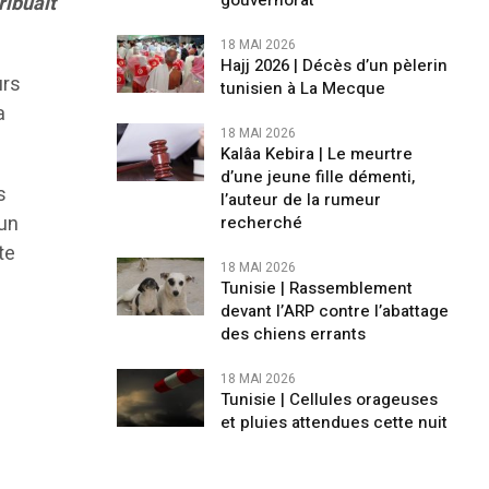
gouvernorat
ribuait
18 MAI 2026
Hajj 2026 | Décès d’un pèlerin
urs
tunisien à La Mecque
a
18 MAI 2026
Kalâa Kebira | Le meurtre
d’une jeune fille démenti,
s
l’auteur de la rumeur
 un
recherché
te
18 MAI 2026
Tunisie | Rassemblement
devant l’ARP contre l’abattage
des chiens errants
18 MAI 2026
Tunisie | Cellules orageuses
et pluies attendues cette nuit