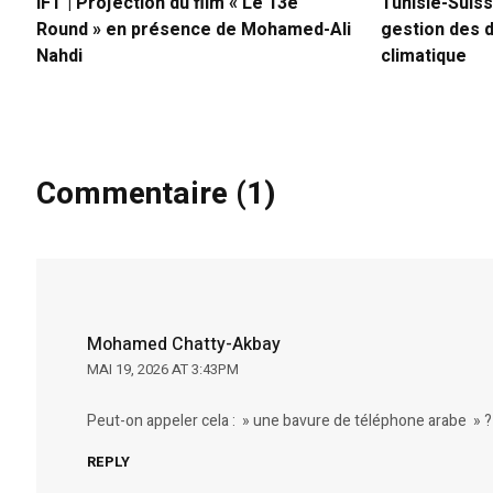
IFT | Projection du film « Le 13e
Tunisie-Suiss
Round » en présence de Mohamed-Ali
gestion des d
Nahdi
climatique
Commentaire (1)
Mohamed Chatty-Akbay
MAI 19, 2026 AT 3:43PM
Peut-on appeler cela : » une bavure de téléphone arabe » ?
REPLY