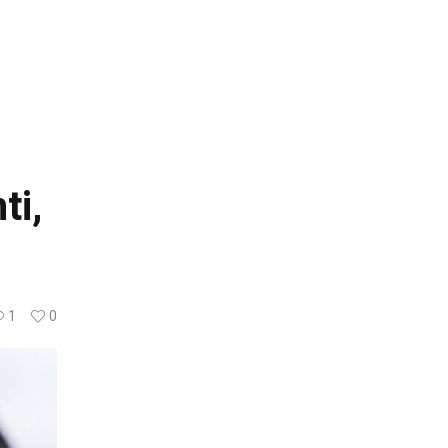
ti,
1
0