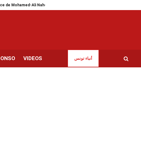
ed-Ali Nahdi
Tunisie-Suisse | Rencontre sur la gestion des déchets et le d
CONSO
VIDEOS
أنباء تونس