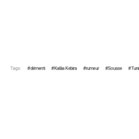
Tags:
démenti
Kalâa Kebira
rumeur
Sousse
Tuni