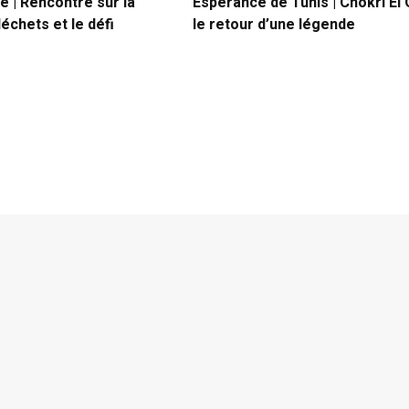
e | Rencontre sur la
Espérance de Tunis | Chokri El
échets et le défi
le retour d’une légende