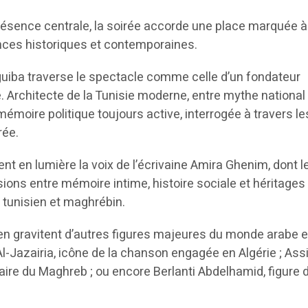
résence centrale, la soirée accorde une place marquée à
nces historiques et contemporaines.
guiba traverse le spectacle comme celle d’un fondateur
. Architecte de la Tunisie moderne, entre mythe national 
mémoire politique toujours active, interrogée à travers le
rée.
t en lumière la voix de l’écrivaine Amira Ghenim, dont l
sions entre mémoire intime, histoire sociale et héritages
 tunisien et maghrébin.
ien gravitent d’autres figures majeures du monde arabe e
l-Jazairia, icône de la chanson engagée en Algérie ; Ass
éraire du Maghreb ; ou encore Berlanti Abdelhamid, figure 