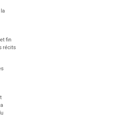
 la
et fin
s récits
es
t
ia
du