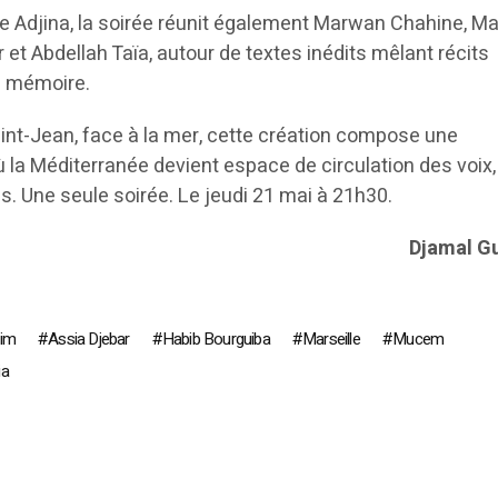
 Adjina, la soirée réunit également Marwan Chahine, M
t Abdellah Taïa, autour de textes inédits mêlant récits
e mémoire.
aint-Jean, face à la mer, cette création compose une
 la Méditerranée devient espace de circulation des voix
es. Une seule soirée. Le jeudi 21 mai à 21h30.
Djamal G
nim
Assia Djebar
Habib Bourguiba
Marseille
Mucem
ia