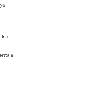
aya
, des
uettala