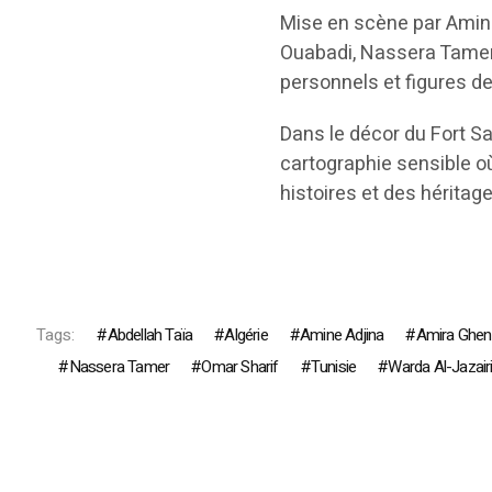
Mise en scène par Amine
Ouabadi, Nassera Tamer e
personnels et figures d
Dans le décor du Fort S
cartographie sensible où
histoires et des héritag
Tags:
Abdellah Taïa
Algérie
Amine Adjina
Amira Ghe
Nassera Tamer
Omar Sharif
Tunisie
Warda Al-Jazair