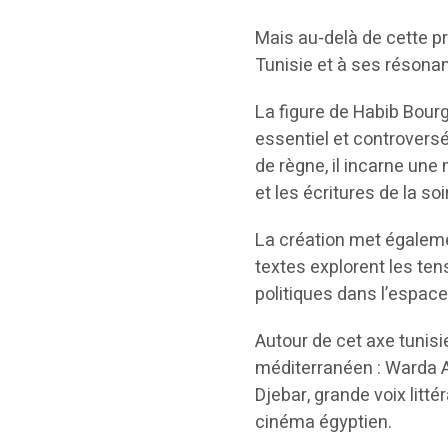
Mais au-delà de cette p
Tunisie et à ses résona
La figure de Habib Bour
essentiel et controversé
de règne, il incarne une 
et les écritures de la soi
La création met égalemen
textes explorent les ten
politiques dans l’espace
Autour de cet axe tunis
méditerranéen : Warda A
Djebar, grande voix litt
cinéma égyptien.