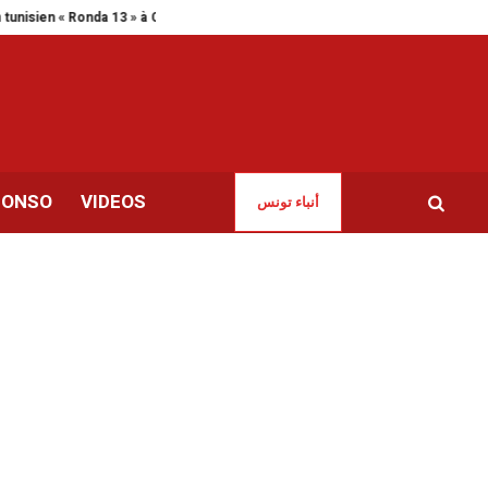
Ronda 13 » à Cannes
Le Cnot dessine une stratégie à long terme pour ac
CONSO
VIDEOS
أنباء تونس