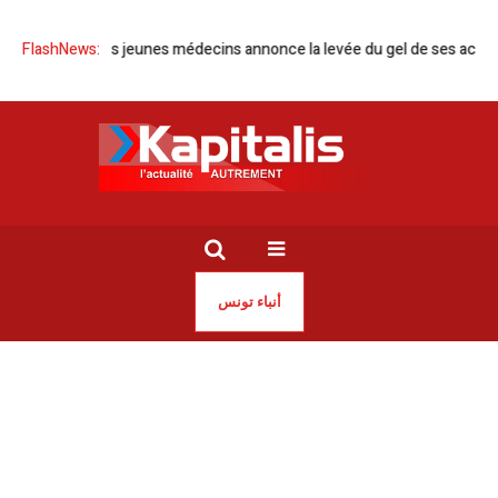
isation des jeunes médecins annonce la levée du gel de ses activités
FlashNews:
أنباء تونس