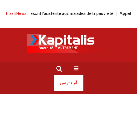
n qui prescrit l’austérité aux malades de la pauvreté
FlashNews:
Appel à participa
أنباء تونس