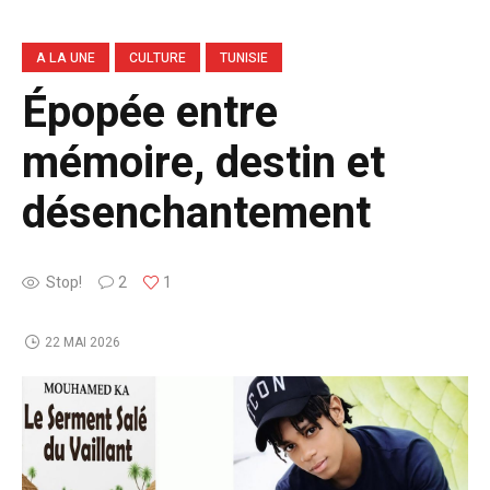
A LA UNE
CULTURE
TUNISIE
Épopée entre
mémoire, destin et
désenchantement
Stop!
2
1
22 MAI 2026