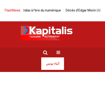
| Les médias à l’ère du numérique
FlashNews:
Décès d’Edgar Morin | Une voix ma
أنباء تونس