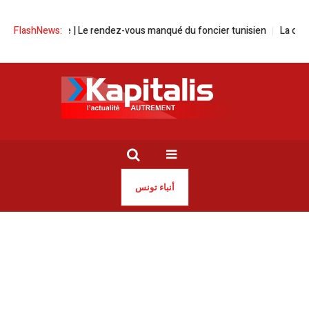
s en friche | Le rendez-vous manqué du foncier tunisien
FlashNews:
La cherté de
أنباء تونس