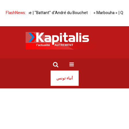
dimanche | ‘‘Battant’’ d’André du Bouchet
FlashNews:
« Marbouha » | Quand le s
أنباء تونس