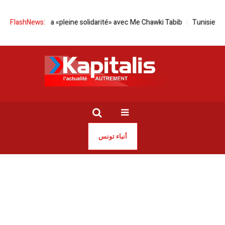
ime sa «pleine solidarité» avec Me Chawki Tabib
FlashNews:
Tunisie | Pour une éc
أنباء تونس