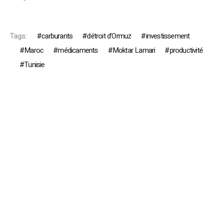
Tags:
carburants
détroit d’Ormuz
investissement
Maroc
médicaments
Moktar Lamari
productivité
Tunisie