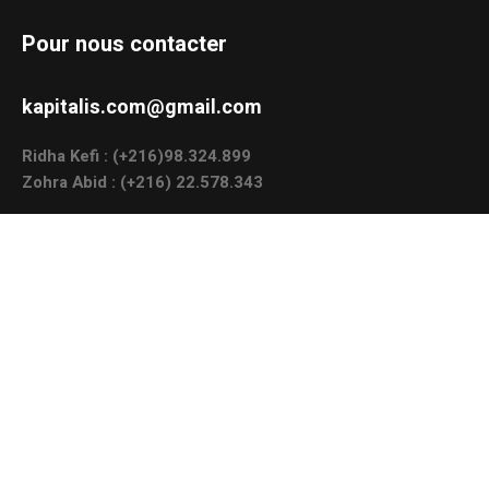
Pour nous contacter
kapitalis.com@gmail.com
Ridha Kefi : (+216)98.324.899
Zohra Abid : (+216) 22.578.343
Résidence La Brise, Apt 4-2, 2083 El-Ghazala, Tunisie.
MENU:
A LA UNE
POLITIQUE
ECONOMIE
SOCIETE