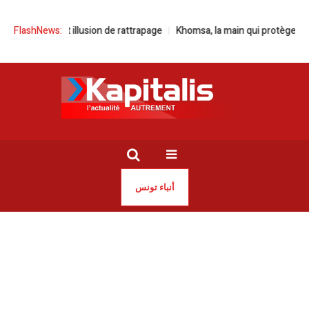
ique et illusion de rattrapage
FlashNews:
Khomsa, la main qui protège les Tunisi
أنباء تونس