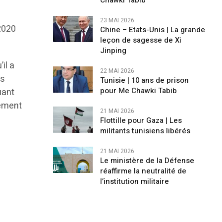
Chawki Tabib
23 MAI 2026
 2020
Chine – Etats-Unis | La grande
leçon de sagesse de Xi
Jinping
il a
22 MAI 2026
es
Tunisie | 10 ans de prison
pour Me Chawki Tabib
uant
uement
21 MAI 2026
Flottille pour Gaza | Les
militants tunisiens libérés
21 MAI 2026
Le ministère de la Défense
réaffirme la neutralité de
l’institution militaire