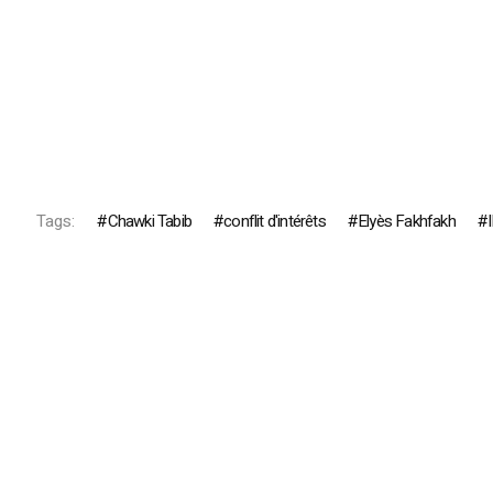
Tags:
Chawki Tabib
conflit d'intérêts
Elyès Fakhfakh