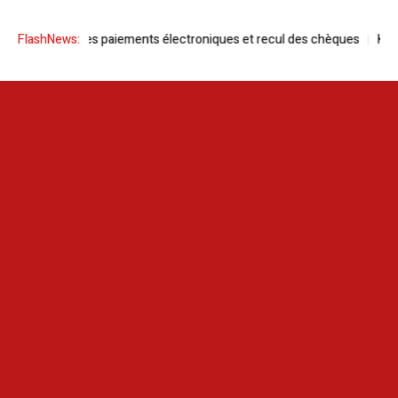
 Hausse des paiements électroniques et recul des chèques
FlashNews:
Kaouther B