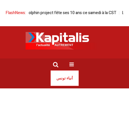
 Tunisian dolphin project fête ses 10 ans ce samedi à la CST
FlashNews:
La Fédérat
أنباء تونس