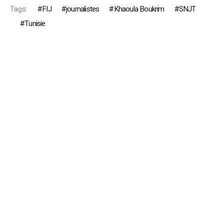
Tags:
FIJ
journalistes
Khaoula Boukrim
SNJT
Tunisie