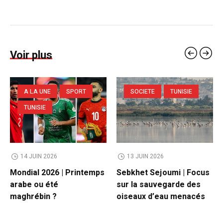
Voir plus
A LA UNE
SPORT
SOCIETE
TUNISIE
TUNISIE
14 JUIN 2026
13 JUIN 2026
Mondial 2026 | Printemps
Sebkhet Sejoumi | Focus
arabe ou été
sur la sauvegarde des
maghrébin ?
oiseaux d’eau menacés