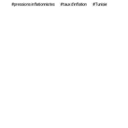
pressions inflationnistes
taux d’inflation
Tunisie