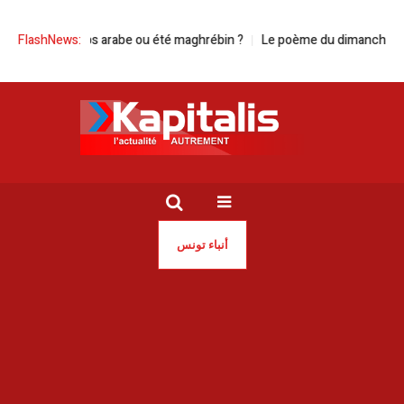
Printemps arabe ou été maghrébin ?
FlashNews:
Le poème du dimanche | ‘‘La poés
أنباء تونس