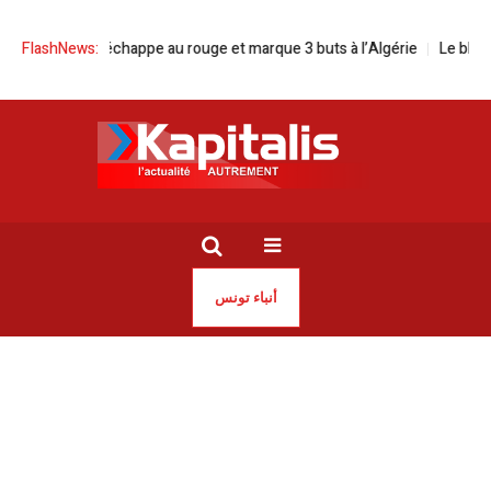
 | Messi échappe au rouge et marque 3 buts à l’Algérie
FlashNews:
Le blues des 
أنباء تونس