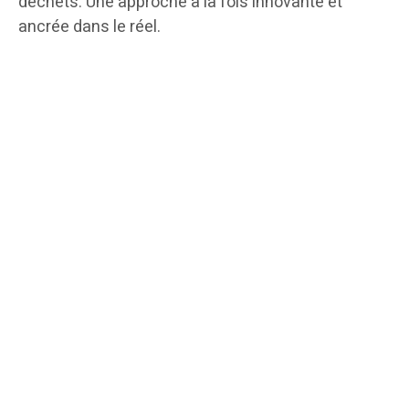
déchets. Une approche à la fois innovante et
ancrée dans le réel.