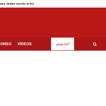
sacrés et frontière laïque
Mondial 2026 | Chronique d’un naufrage tunisie
CONSO
VIDEOS
أنباء تونس