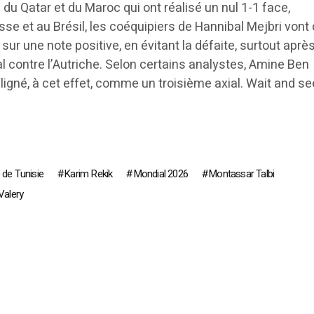
u Qatar et du Maroc qui ont réalisé un nul 1-1 face,
sse et au Brésil, les coéquipiers de Hannibal Mejbri vont 
ur une note positive, en évitant la défaite, surtout après
 contre l’Autriche. Selon certains analystes, Amine Ben
ligné, à cet effet, comme un troisième axial. Wait and s
 de Tunisie
Karim Rekik
Mondial 2026
Montassar Talbi
Valery