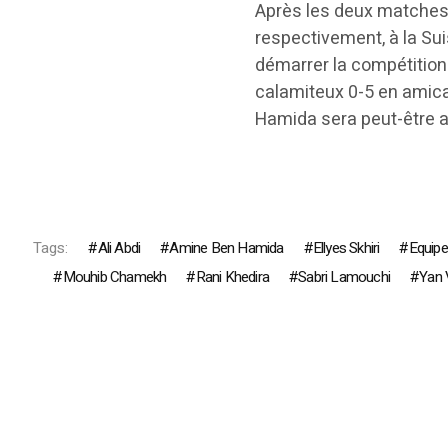
Après les deux matches d
respectivement, à la Sui
démarrer la compétition s
calamiteux 0-5 en amical
Hamida sera peut-être a
Tags:
Ali Abdi
Amine Ben Hamida
Ellyes Skhiri
Equipe
Mouhib Chamekh
Rani Khedira
Sabri Lamouchi
Yan 