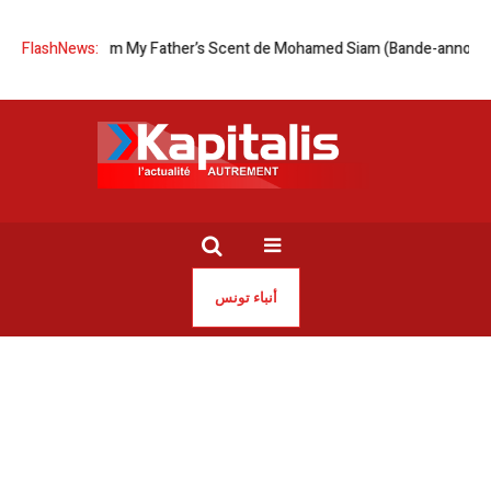
tion du film My Father’s Scent de Mohamed Siam (Bande-annonce)
FlashNews:
Inc
أنباء تونس