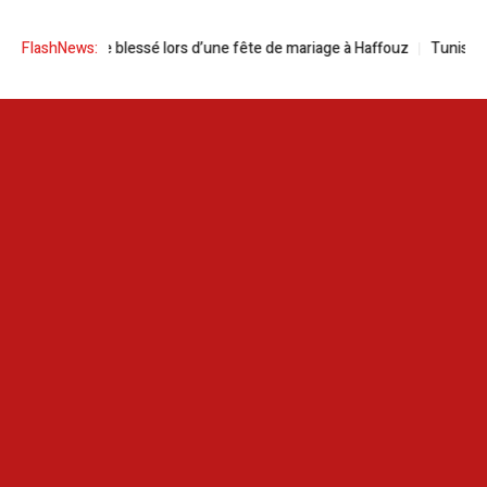
 Un artiste blessé lors d’une fête de mariage à Haffouz
FlashNews:
Tunisie | L’int