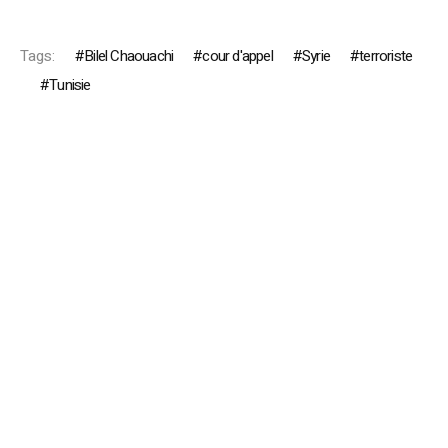
Tags:
Bilel Chaouachi
cour d'appel
Syrie
terroriste
Tunisie