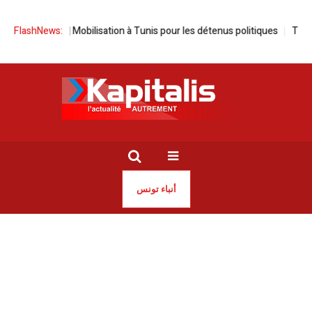
Aïd El-Fitr | Mobilisation à Tunis pour les détenus politiques
FlashNews:
Tunis | 
أنباء تونس