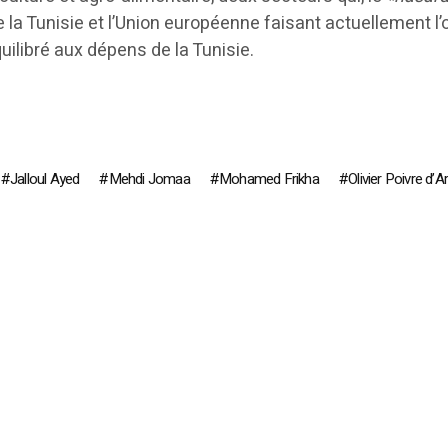
 la Tunisie et l’Union européenne faisant actuellement l’
uilibré aux dépens de la Tunisie.
Jalloul Ayed
Mehdi Jomaa
Mohamed Frikha
Olivier Poivre d’A