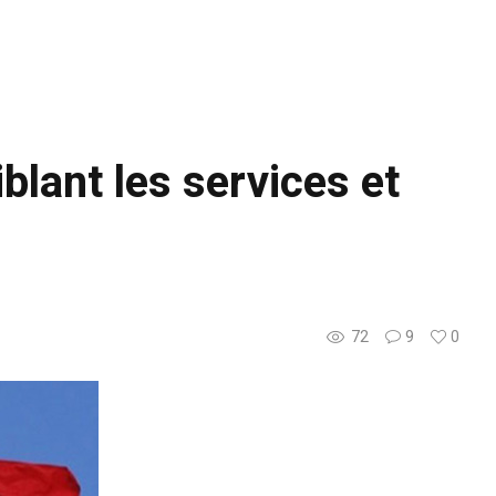
blant les services et
72
9
0